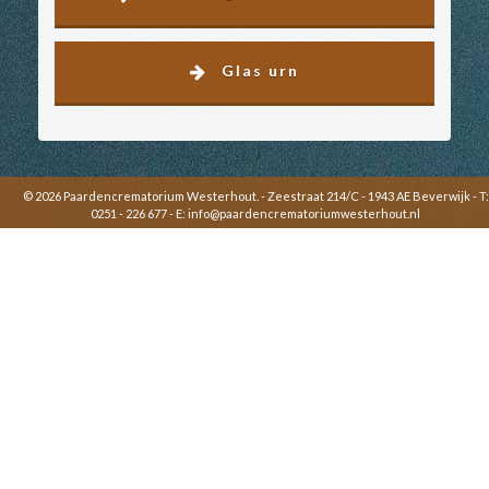
Glas urn
© 2026 Paardencrematorium Westerhout. - Zeestraat 214/C - 1943 AE Beverwijk - T:
0251 - 226 677 - E:
info@paardencrematoriumwesterhout.nl